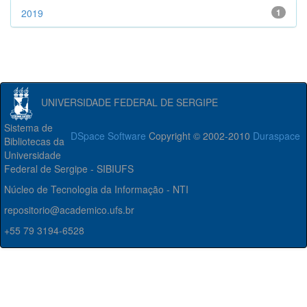
2019
1
UNIVERSIDADE FEDERAL DE SERGIPE
Sistema de
DSpace Software
Copyright © 2002-2010
Duraspace
Bibliotecas da
Universidade
Federal de Sergipe - SIBIUFS
Núcleo de Tecnologia da Informação - NTI
repositorio@academico.ufs.br
+55 79 3194-6528