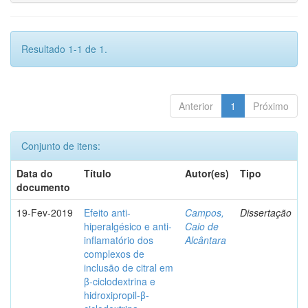
Resultado 1-1 de 1.
Anterior
1
Próximo
Conjunto de itens:
Data do
Título
Autor(es)
Tipo
documento
19-Fev-2019
Efeito anti-
Campos,
Dissertação
hiperalgésico e anti-
Caio de
inflamatório dos
Alcântara
complexos de
inclusão de citral em
β-ciclodextrina e
hidroxipropil-β-