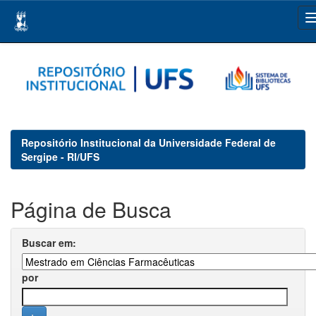
Skip
navigation
Repositório Institucional da Universidade Federal de
Sergipe - RI/UFS
Página de Busca
Buscar em:
por