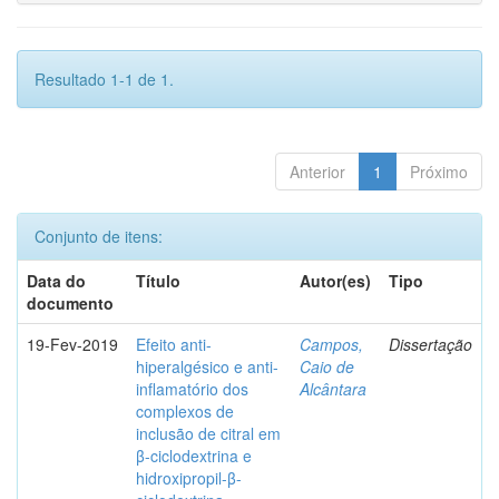
Resultado 1-1 de 1.
Anterior
1
Próximo
Conjunto de itens:
Data do
Título
Autor(es)
Tipo
documento
19-Fev-2019
Efeito anti-
Campos,
Dissertação
hiperalgésico e anti-
Caio de
inflamatório dos
Alcântara
complexos de
inclusão de citral em
β-ciclodextrina e
hidroxipropil-β-