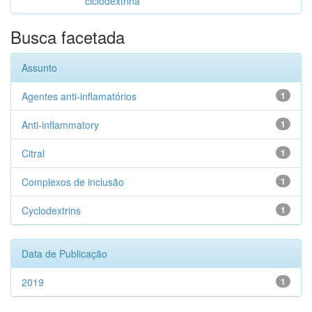
ciclodextrina
Busca facetada
Assunto
Agentes anti-inflamatórios
1
Anti-inflammatory
1
Citral
1
Complexos de inclusão
1
Cyclodextrins
1
Data de Publicação
2019
1