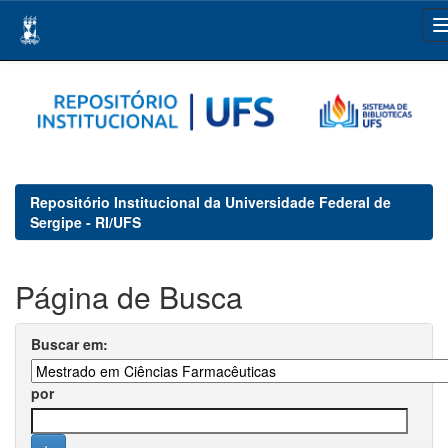
Skip
navigation
Repositório Institucional da Universidade Federal de
Sergipe - RI/UFS
Página de Busca
Buscar em:
por