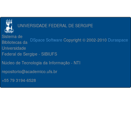
UNIVERSIDADE FEDERAL DE SERGIPE
Sistema de
DSpace Software
Copyright © 2002-2010
Duraspace
Bibliotecas da
Universidade
Federal de Sergipe - SIBIUFS
Núcleo de Tecnologia da Informação - NTI
repositorio@academico.ufs.br
+55 79 3194-6528