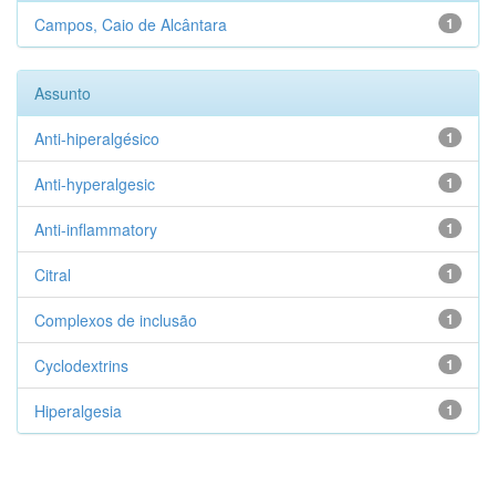
Campos, Caio de Alcântara
1
Assunto
Anti-hiperalgésico
1
Anti-hyperalgesic
1
Anti-inflammatory
1
Citral
1
Complexos de inclusão
1
Cyclodextrins
1
Hiperalgesia
1