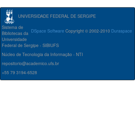
UNIVERSIDADE FEDERAL DE SERGIPE
Sistema de
DSpace Software
Copyright © 2002-2010
Duraspace
Bibliotecas da
Universidade
Federal de Sergipe - SIBIUFS
Núcleo de Tecnologia da Informação - NTI
repositorio@academico.ufs.br
+55 79 3194-6528