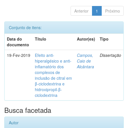
Anterior
1
Próximo
Conjunto de itens:
Data do
Título
Autor(es)
Tipo
documento
19-Fev-2019
Efeito anti-
Campos,
Dissertação
hiperalgésico e anti-
Caio de
inflamatório dos
Alcântara
complexos de
inclusão de citral em
β-ciclodextrina e
hidroxipropil-β-
ciclodextrina
Busca facetada
Autor