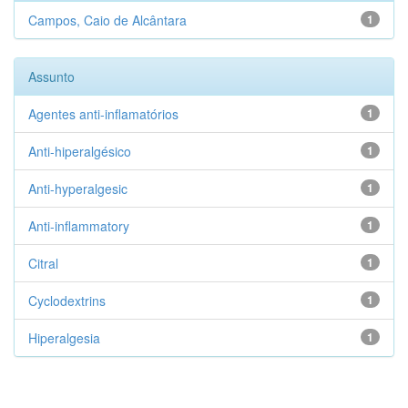
Campos, Caio de Alcântara
1
Assunto
Agentes anti-inflamatórios
1
Anti-hiperalgésico
1
Anti-hyperalgesic
1
Anti-inflammatory
1
Citral
1
Cyclodextrins
1
Hiperalgesia
1