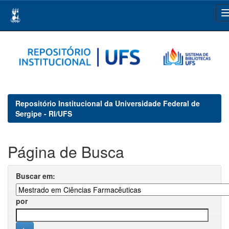
Skip
navigation
Repositório Institucional da Universidade Federal de
Sergipe - RI/UFS
Página de Busca
Buscar em:
por