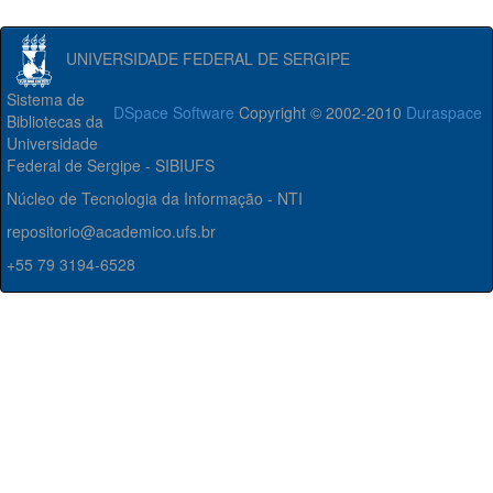
UNIVERSIDADE FEDERAL DE SERGIPE
Sistema de
DSpace Software
Copyright © 2002-2010
Duraspace
Bibliotecas da
Universidade
Federal de Sergipe - SIBIUFS
Núcleo de Tecnologia da Informação - NTI
repositorio@academico.ufs.br
+55 79 3194-6528