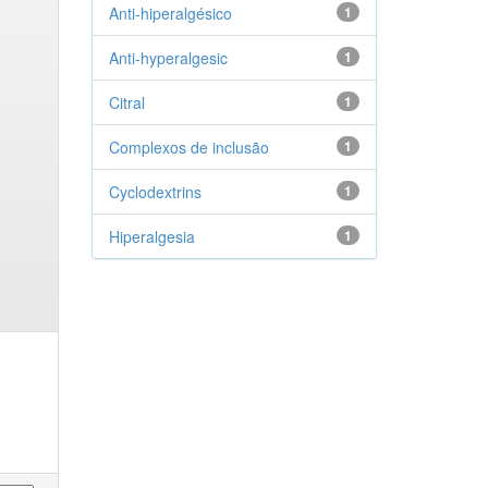
Anti-hiperalgésico
1
Anti-hyperalgesic
1
Citral
1
Complexos de inclusão
1
Cyclodextrins
1
Hiperalgesia
1