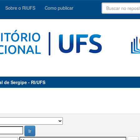
Sobre o RIUFS
Como publicar
al de Sergipe - RI/UFS