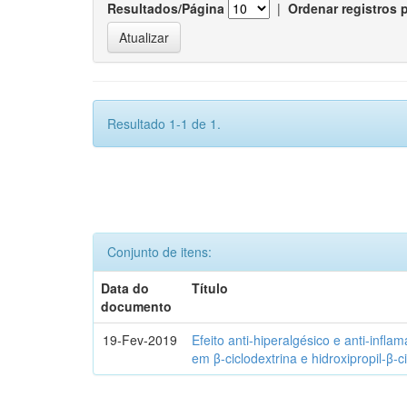
Resultados/Página
|
Ordenar registros 
Resultado 1-1 de 1.
Conjunto de itens:
Data do
Título
documento
19-Fev-2019
Efeito anti-hiperalgésico e anti-infla
em β-ciclodextrina e hidroxipropil-β-c