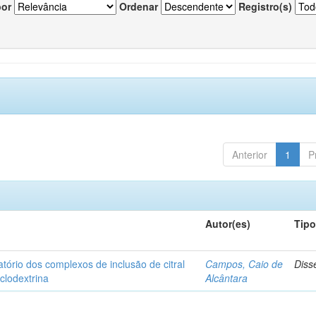
por
Ordenar
Registro(s)
Anterior
1
P
Autor(es)
Tip
matório dos complexos de inclusão de citral
Campos, Caio de
Diss
iclodextrina
Alcântara