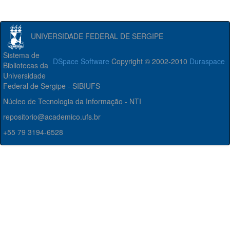
UNIVERSIDADE FEDERAL DE SERGIPE
Sistema de
DSpace Software
Copyright © 2002-2010
Duraspace
Bibliotecas da
Universidade
Federal de Sergipe - SIBIUFS
Núcleo de Tecnologia da Informação - NTI
repositorio@academico.ufs.br
+55 79 3194-6528