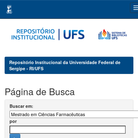
Skip
navigation
Repositório Institucional da Universidade Federal de
Sergipe - RI/UFS
Página de Busca
Buscar em:
por