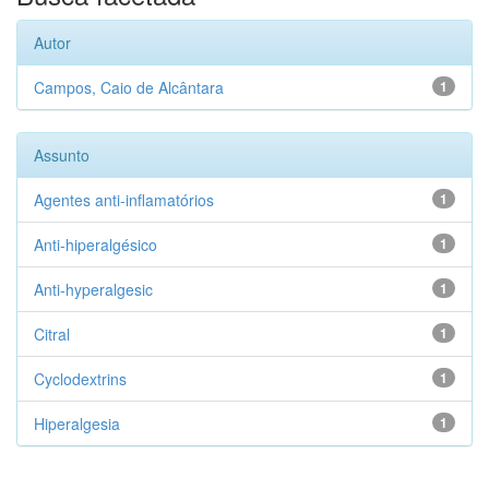
Autor
Campos, Caio de Alcântara
1
Assunto
Agentes anti-inflamatórios
1
Anti-hiperalgésico
1
Anti-hyperalgesic
1
Citral
1
Cyclodextrins
1
Hiperalgesia
1