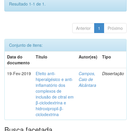
Resultado 1-1 de 1.
Anterior
1
Próximo
Conjunto de itens:
Data do
Título
Autor(es)
Tipo
documento
19-Fev-2019
Efeito anti-
Campos,
Dissertação
hiperalgésico e anti-
Caio de
inflamatório dos
Alcântara
complexos de
inclusão de citral em
β-ciclodextrina e
hidroxipropil-β-
ciclodextrina
Busca facetada