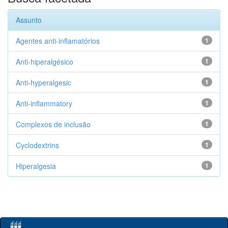
Assunto
Agentes anti-inflamatórios
1
Anti-hiperalgésico
1
Anti-hyperalgesic
1
Anti-inflammatory
1
Complexos de inclusão
1
Cyclodextrins
1
Hiperalgesia
1