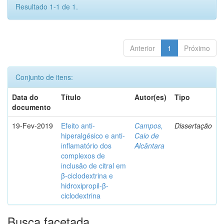
Resultado 1-1 de 1.
Anterior
1
Próximo
Conjunto de itens:
Data do
Título
Autor(es)
Tipo
documento
19-Fev-2019
Efeito anti-
Campos,
Dissertação
hiperalgésico e anti-
Caio de
inflamatório dos
Alcântara
complexos de
inclusão de citral em
β-ciclodextrina e
hidroxipropil-β-
ciclodextrina
Busca facetada