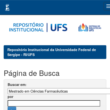
Skip
navigation
Repositório Institucional da Universidade Federal de
Sergipe - RI/UFS
Página de Busca
Buscar em:
por