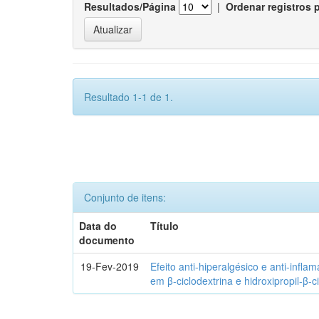
Resultados/Página
|
Ordenar registros 
Resultado 1-1 de 1.
Conjunto de itens:
Data do
Título
documento
19-Fev-2019
Efeito anti-hiperalgésico e anti-infla
em β-ciclodextrina e hidroxipropil-β-c