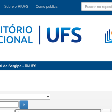
Sobre o RIUFS
Como publicar
al de Sergipe - RI/UFS