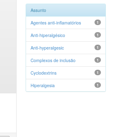
Assunto
Agentes anti-inflamatórios
1
Anti-hiperalgésico
1
Anti-hyperalgesic
1
Complexos de inclusão
1
Cyclodextrins
1
Hiperalgesia
1