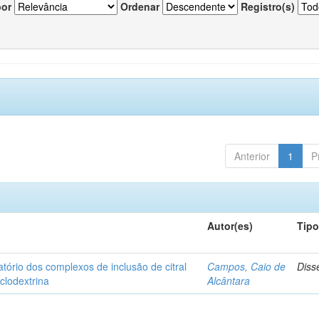
por
Ordenar
Registro(s)
Anterior
1
P
Autor(es)
Tip
matório dos complexos de inclusão de citral
Campos, Caio de
Diss
iclodextrina
Alcântara