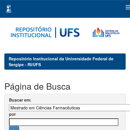
Skip
navigation
Repositório Institucional da Universidade Federal de
Sergipe - RI/UFS
Página de Busca
Buscar em:
por