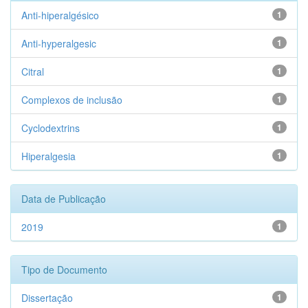
Anti-hiperalgésico
1
Anti-hyperalgesic
1
Citral
1
Complexos de inclusão
1
Cyclodextrins
1
Hiperalgesia
1
Data de Publicação
2019
1
Tipo de Documento
Dissertação
1