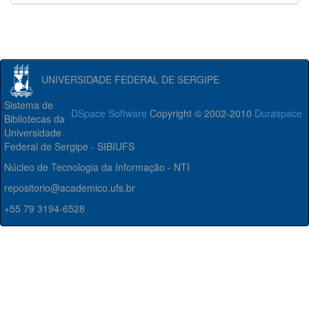
UNIVERSIDADE FEDERAL DE SERGIPE
Sistema de
DSpace Software
Copyright © 2002-2010
Duraspace
Bibliotecas da
Universidade
Federal de Sergipe - SIBIUFS
Núcleo de Tecnologia da Informação - NTI
repositorio@academico.ufs.br
+55 79 3194-6528