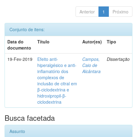
Anterior
1
Próximo
Conjunto de itens:
Data do
Título
Autor(es)
Tipo
documento
19-Fev-2019
Efeito anti-
Campos,
Dissertação
hiperalgésico e anti-
Caio de
inflamatório dos
Alcântara
complexos de
inclusão de citral em
β-ciclodextrina e
hidroxipropil-β-
ciclodextrina
Busca facetada
Assunto