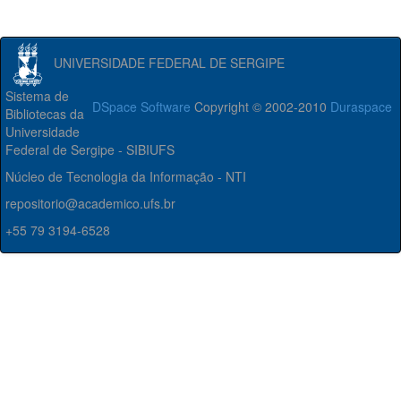
UNIVERSIDADE FEDERAL DE SERGIPE
Sistema de
DSpace Software
Copyright © 2002-2010
Duraspace
Bibliotecas da
Universidade
Federal de Sergipe - SIBIUFS
Núcleo de Tecnologia da Informação - NTI
repositorio@academico.ufs.br
+55 79 3194-6528