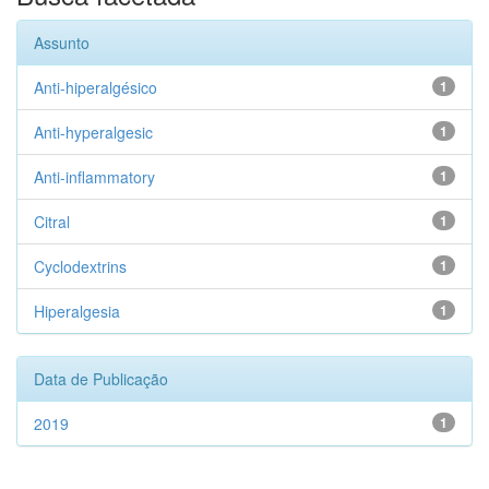
Assunto
Anti-hiperalgésico
1
Anti-hyperalgesic
1
Anti-inflammatory
1
Citral
1
Cyclodextrins
1
Hiperalgesia
1
Data de Publicação
2019
1