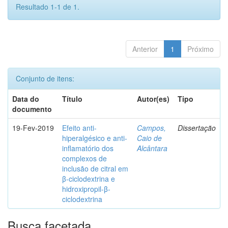
Resultado 1-1 de 1.
Anterior
1
Próximo
Conjunto de itens:
Data do
Título
Autor(es)
Tipo
documento
19-Fev-2019
Efeito anti-
Campos,
Dissertação
hiperalgésico e anti-
Caio de
inflamatório dos
Alcântara
complexos de
inclusão de citral em
β-ciclodextrina e
hidroxipropil-β-
ciclodextrina
Busca facetada