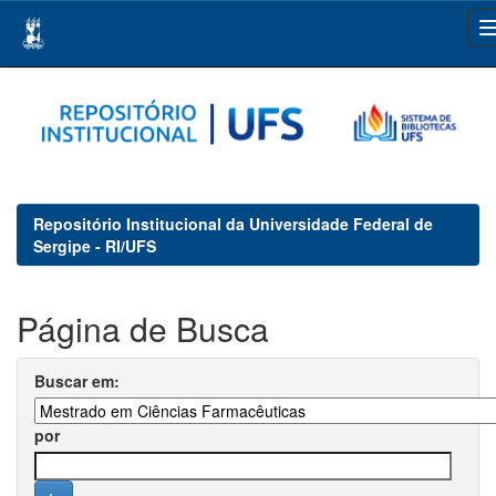
Skip
navigation
Repositório Institucional da Universidade Federal de
Sergipe - RI/UFS
Página de Busca
Buscar em:
por