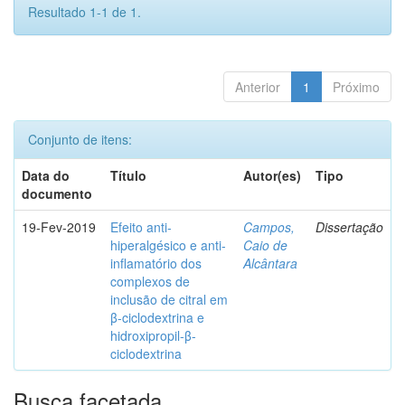
Resultado 1-1 de 1.
Anterior
1
Próximo
Conjunto de itens:
Data do
Título
Autor(es)
Tipo
documento
19-Fev-2019
Efeito anti-
Campos,
Dissertação
hiperalgésico e anti-
Caio de
inflamatório dos
Alcântara
complexos de
inclusão de citral em
β-ciclodextrina e
hidroxipropil-β-
ciclodextrina
Busca facetada