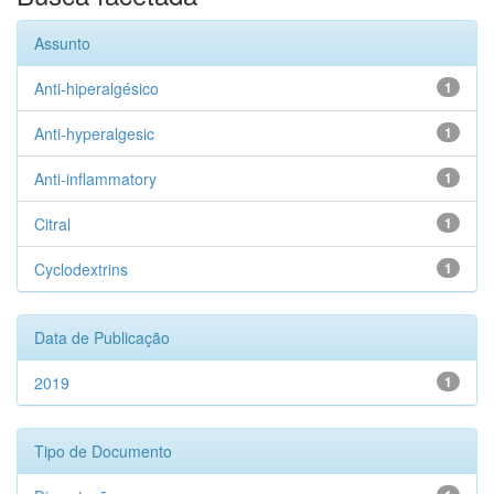
Assunto
Anti-hiperalgésico
1
Anti-hyperalgesic
1
Anti-inflammatory
1
Citral
1
Cyclodextrins
1
Data de Publicação
2019
1
Tipo de Documento