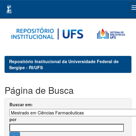
Skip
navigation
Repositório Institucional da Universidade Federal de
Sergipe - RI/UFS
Página de Busca
Buscar em:
por