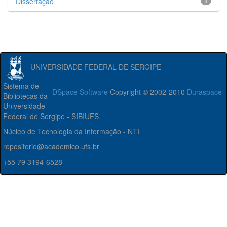
Dissertação
1
UNIVERSIDADE FEDERAL DE SERGIPE
Sistema de
DSpace Software
Copyright © 2002-2010
Duraspace
Bibliotecas da
Universidade
Federal de Sergipe - SIBIUFS
Núcleo de Tecnologia da Informação - NTI
repositorio@academico.ufs.br
+55 79 3194-6528