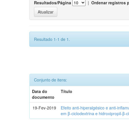
Resultados/Página
|
Ordenar registros 
Resultado 1-1 de 1.
Conjunto de itens:
Data do
Título
documento
19-Fev-2019
Efeito anti-hiperalgésico e anti-infla
em β-ciclodextrina e hidroxipropil-β-c