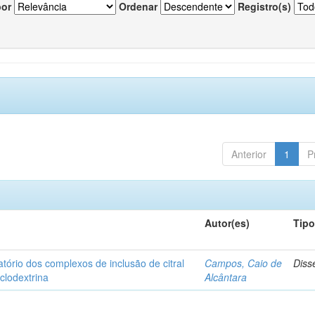
por
Ordenar
Registro(s)
Anterior
1
P
Autor(es)
Tip
matório dos complexos de inclusão de citral
Campos, Caio de
Diss
iclodextrina
Alcântara