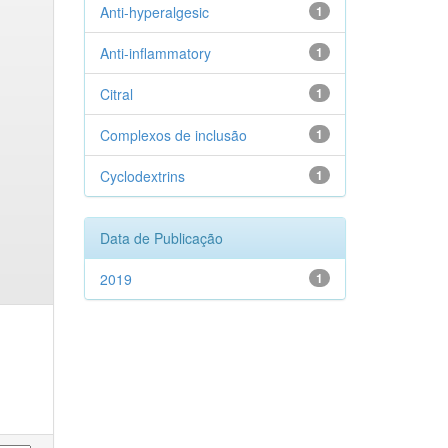
Anti-hyperalgesic
1
Anti-inflammatory
1
Citral
1
Complexos de inclusão
1
Cyclodextrins
1
Data de Publicação
2019
1