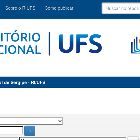
Sobre o RIUFS
Como publicar
al de Sergipe - RI/UFS