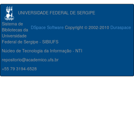
UNIVERSIDADE FEDERAL DE SERGIPE
Sistema de
DSpace Software
Copyright © 2002-2010
Duraspace
Bibliotecas da
Universidade
Federal de Sergipe - SIBIUFS
Núcleo de Tecnologia da Informação - NTI
repositorio@academico.ufs.br
+55 79 3194-6528