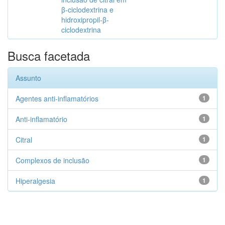
β-ciclodextrina e
hidroxipropil-β-
ciclodextrina
Busca facetada
Assunto
Agentes anti-inflamatórios
1
Anti-inflamatório
1
Citral
1
Complexos de inclusão
1
Hiperalgesia
1