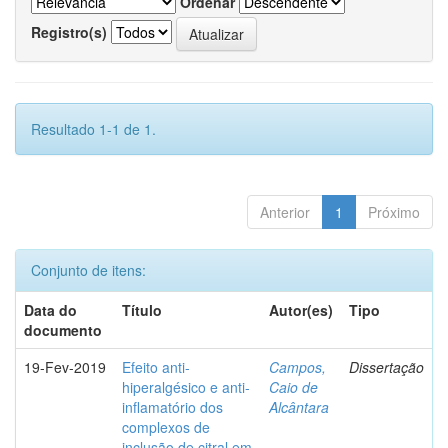
Ordenar
Registro(s)
Resultado 1-1 de 1.
Anterior
1
Próximo
Conjunto de itens:
Data do
Título
Autor(es)
Tipo
documento
19-Fev-2019
Efeito anti-
Campos,
Dissertação
hiperalgésico e anti-
Caio de
inflamatório dos
Alcântara
complexos de
inclusão de citral em