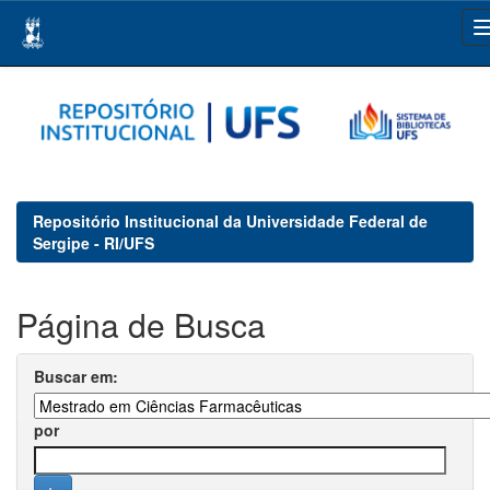
Skip
navigation
Repositório Institucional da Universidade Federal de
Sergipe - RI/UFS
Página de Busca
Buscar em:
por