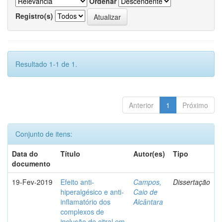
Ordenar
Registro(s)
Resultado 1-1 de 1.
Anterior
1
Próximo
Conjunto de itens:
Data do
Título
Autor(es)
Tipo
documento
19-Fev-2019
Efeito anti-
Campos,
Dissertação
hiperalgésico e anti-
Caio de
inflamatório dos
Alcântara
complexos de
inclusão de citral em