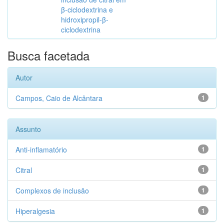
β-ciclodextrina e
hidroxipropil-β-
ciclodextrina
Busca facetada
Autor
Campos, Caio de Alcântara
1
Assunto
Anti-inflamatório
1
Citral
1
Complexos de inclusão
1
Hiperalgesia
1