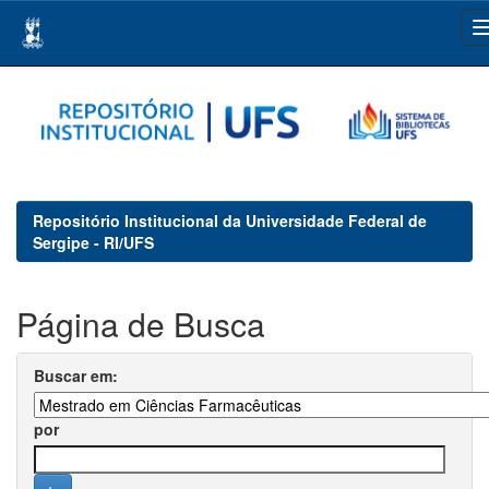
Skip
navigation
Repositório Institucional da Universidade Federal de
Sergipe - RI/UFS
Página de Busca
Buscar em:
por