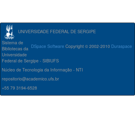
UNIVERSIDADE FEDERAL DE SERGIPE
Sistema de
DSpace Software
Copyright © 2002-2010
Duraspace
Bibliotecas da
Universidade
Federal de Sergipe - SIBIUFS
Núcleo de Tecnologia da Informação - NTI
repositorio@academico.ufs.br
+55 79 3194-6528