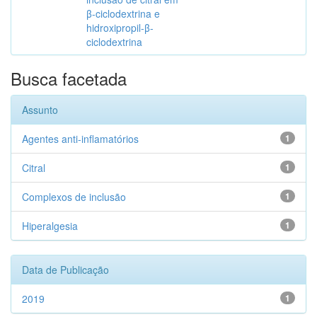
β-ciclodextrina e
hidroxipropil-β-
ciclodextrina
Busca facetada
Assunto
Agentes anti-inflamatórios
1
Citral
1
Complexos de inclusão
1
Hiperalgesia
1
Data de Publicação
2019
1