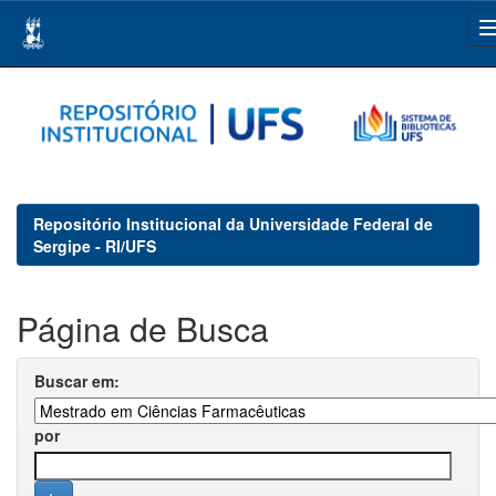
Skip
navigation
Repositório Institucional da Universidade Federal de
Sergipe - RI/UFS
Página de Busca
Buscar em:
por