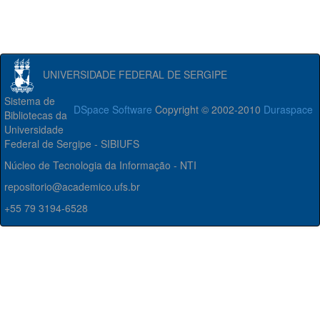
UNIVERSIDADE FEDERAL DE SERGIPE
Sistema de
DSpace Software
Copyright © 2002-2010
Duraspace
Bibliotecas da
Universidade
Federal de Sergipe - SIBIUFS
Núcleo de Tecnologia da Informação - NTI
repositorio@academico.ufs.br
+55 79 3194-6528