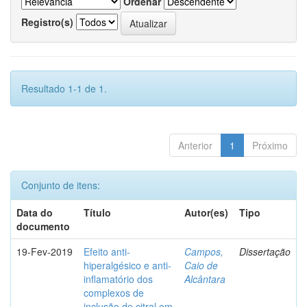
Ordenar
Registro(s)
Resultado 1-1 de 1.
Anterior
1
Próximo
Conjunto de itens:
Data do
Título
Autor(es)
Tipo
documento
19-Fev-2019
Efeito anti-
Campos,
Dissertação
hiperalgésico e anti-
Caio de
inflamatório dos
Alcântara
complexos de
inclusão de citral em