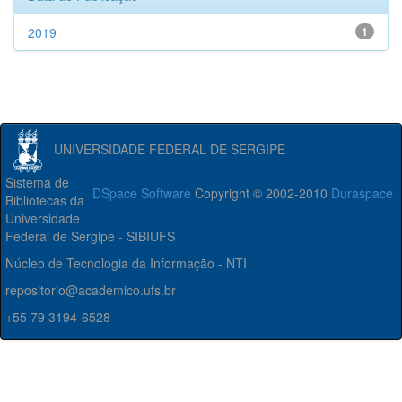
2019
1
UNIVERSIDADE FEDERAL DE SERGIPE
Sistema de
DSpace Software
Copyright © 2002-2010
Duraspace
Bibliotecas da
Universidade
Federal de Sergipe - SIBIUFS
Núcleo de Tecnologia da Informação - NTI
repositorio@academico.ufs.br
+55 79 3194-6528