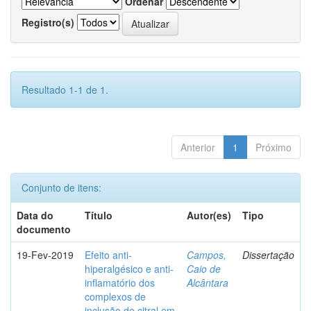
Ordenar
Registro(s)
Resultado 1-1 de 1.
Anterior
1
Próximo
Conjunto de itens:
Data do
Título
Autor(es)
Tipo
documento
19-Fev-2019
Efeito anti-
Campos,
Dissertação
hiperalgésico e anti-
Caio de
inflamatório dos
Alcântara
complexos de
inclusão de citral em