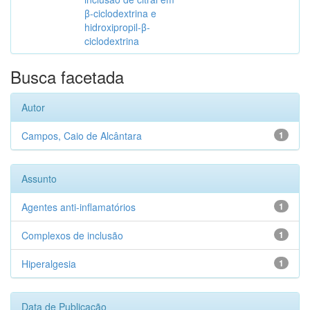
β-ciclodextrina e
hidroxipropil-β-
ciclodextrina
Busca facetada
Autor
Campos, Caio de Alcântara
1
Assunto
Agentes anti-inflamatórios
1
Complexos de inclusão
1
Hiperalgesia
1
Data de Publicação