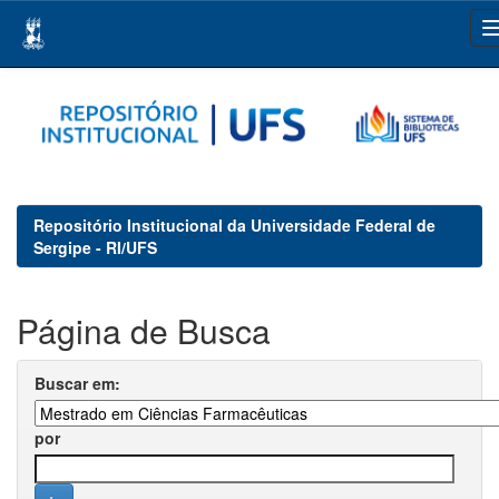
Skip
navigation
Repositório Institucional da Universidade Federal de
Sergipe - RI/UFS
Página de Busca
Buscar em:
por