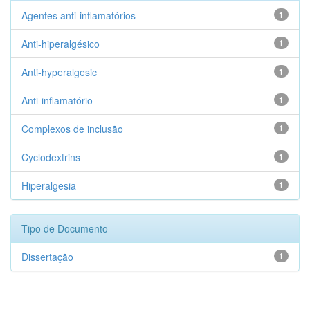
Agentes anti-inflamatórios
1
Anti-hiperalgésico
1
Anti-hyperalgesic
1
Anti-inflamatório
1
Complexos de inclusão
1
Cyclodextrins
1
Hiperalgesia
1
Tipo de Documento
Dissertação
1