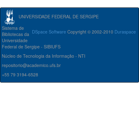
UNIVERSIDADE FEDERAL DE SERGIPE
Sistema de
DSpace Software
Copyright © 2002-2010
Duraspace
Bibliotecas da
Universidade
Federal de Sergipe - SIBIUFS
Núcleo de Tecnologia da Informação - NTI
repositorio@academico.ufs.br
+55 79 3194-6528