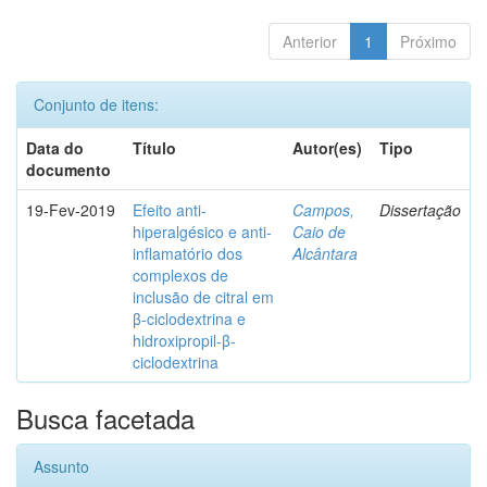
Anterior
1
Próximo
Conjunto de itens:
Data do
Título
Autor(es)
Tipo
documento
19-Fev-2019
Efeito anti-
Campos,
Dissertação
hiperalgésico e anti-
Caio de
inflamatório dos
Alcântara
complexos de
inclusão de citral em
β-ciclodextrina e
hidroxipropil-β-
ciclodextrina
Busca facetada
Assunto