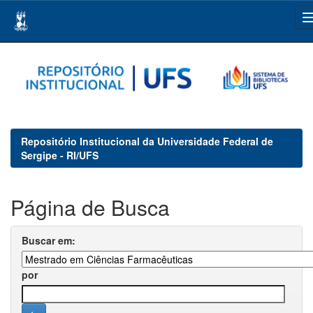
Skip
navigation
Repositório Institucional da Universidade Federal de
Sergipe - RI/UFS
Página de Busca
Buscar em:
por