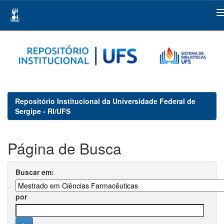
Skip
navigation
Repositório Institucional da Universidade Federal de
Sergipe - RI/UFS
Página de Busca
Buscar em:
por