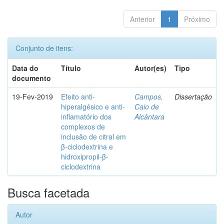
Anterior
1
Próximo
Conjunto de itens:
Data do
Título
Autor(es)
Tipo
documento
19-Fev-2019
Efeito anti-
Campos,
Dissertação
hiperalgésico e anti-
Caio de
inflamatório dos
Alcântara
complexos de
inclusão de citral em
β-ciclodextrina e
hidroxipropil-β-
ciclodextrina
Busca facetada
Autor