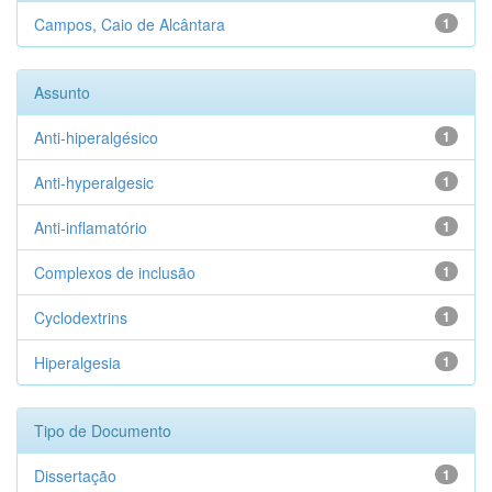
Campos, Caio de Alcântara
1
Assunto
Anti-hiperalgésico
1
Anti-hyperalgesic
1
Anti-inflamatório
1
Complexos de inclusão
1
Cyclodextrins
1
Hiperalgesia
1
Tipo de Documento
Dissertação
1