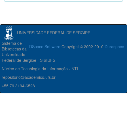
UNIVERSIDADE FEDERAL DE SERGIPE
Sistema de
DSpace Software
Copyright © 2002-2010
Duraspace
Bibliotecas da
Universidade
Federal de Sergipe - SIBIUFS
Núcleo de Tecnologia da Informação - NTI
repositorio@academico.ufs.br
+55 79 3194-6528