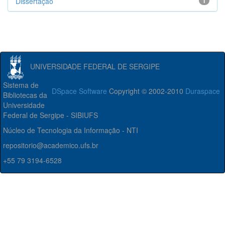
Dissertação
1
UNIVERSIDADE FEDERAL DE SERGIPE
Sistema de
DSpace Software
Copyright © 2002-2010
Duraspace
Bibliotecas da
Universidade
Federal de Sergipe - SIBIUFS
Núcleo de Tecnologia da Informação - NTI
repositorio@academico.ufs.br
+55 79 3194-6528