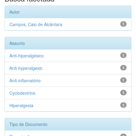
Autor
Campos, Caio de Alcântara
1
Assunto
Anti-hiperalgésico
1
Anti-hyperalgesic
1
Anti-inflamatório
1
Cyclodextrins
1
Hiperalgesia
1
Tipo de Documento