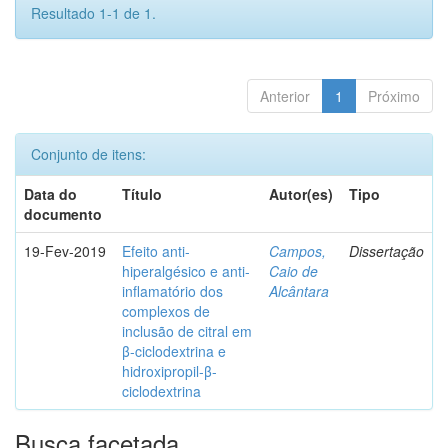
Resultado 1-1 de 1.
Anterior
1
Próximo
Conjunto de itens:
Data do
Título
Autor(es)
Tipo
documento
19-Fev-2019
Efeito anti-
Campos,
Dissertação
hiperalgésico e anti-
Caio de
inflamatório dos
Alcântara
complexos de
inclusão de citral em
β-ciclodextrina e
hidroxipropil-β-
ciclodextrina
Busca facetada