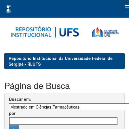
Skip
navigation
Repositório Institucional da Universidade Federal de
Sergipe - RI/UFS
Página de Busca
Buscar em:
por