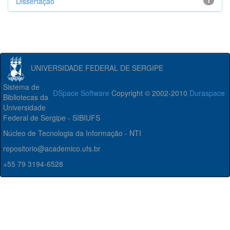
Dissertação
1
UNIVERSIDADE FEDERAL DE SERGIPE
Sistema de
DSpace Software
Copyright © 2002-2010
Duraspace
Bibliotecas da
Universidade
Federal de Sergipe - SIBIUFS
Núcleo de Tecnologia da Informação - NTI
repositorio@academico.ufs.br
+55 79 3194-6528