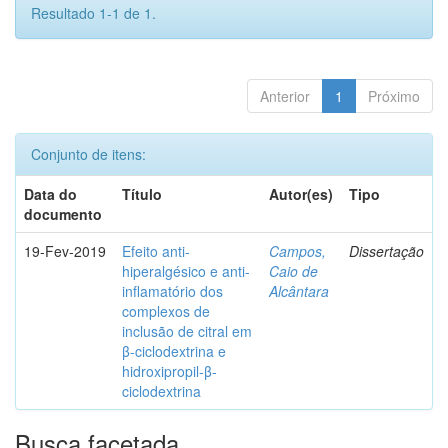
Resultado 1-1 de 1.
Anterior
1
Próximo
Conjunto de itens:
Data do
Título
Autor(es)
Tipo
documento
19-Fev-2019
Efeito anti-
Campos,
Dissertação
hiperalgésico e anti-
Caio de
inflamatório dos
Alcântara
complexos de
inclusão de citral em
β-ciclodextrina e
hidroxipropil-β-
ciclodextrina
Busca facetada