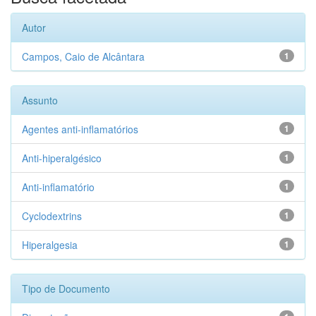
Autor
Campos, Caio de Alcântara
1
Assunto
Agentes anti-inflamatórios
1
Anti-hiperalgésico
1
Anti-inflamatório
1
Cyclodextrins
1
Hiperalgesia
1
Tipo de Documento