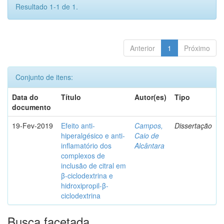
Resultado 1-1 de 1.
Anterior
1
Próximo
Conjunto de itens:
Data do
Título
Autor(es)
Tipo
documento
19-Fev-2019
Efeito anti-
Campos,
Dissertação
hiperalgésico e anti-
Caio de
inflamatório dos
Alcântara
complexos de
inclusão de citral em
β-ciclodextrina e
hidroxipropil-β-
ciclodextrina
Busca facetada