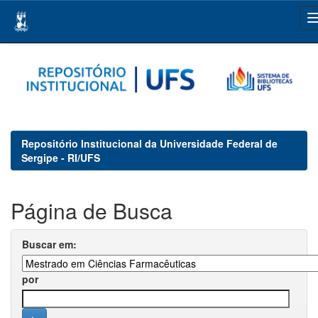
Skip
navigation
Repositório Institucional da Universidade Federal de
Sergipe - RI/UFS
Página de Busca
Buscar em:
por