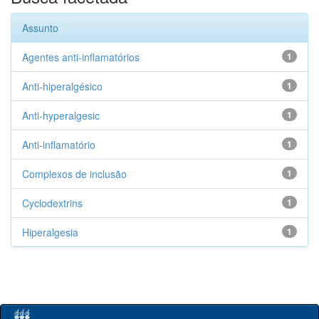
Assunto
Agentes anti-inflamatórios
1
Anti-hiperalgésico
1
Anti-hyperalgesic
1
Anti-inflamatório
1
Complexos de inclusão
1
Cyclodextrins
1
Hiperalgesia
1