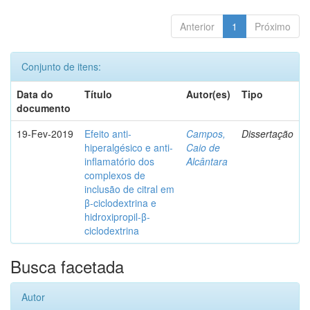
Anterior
1
Próximo
Conjunto de itens:
Data do
Título
Autor(es)
Tipo
documento
19-Fev-2019
Efeito anti-
Campos,
Dissertação
hiperalgésico e anti-
Caio de
inflamatório dos
Alcântara
complexos de
inclusão de citral em
β-ciclodextrina e
hidroxipropil-β-
ciclodextrina
Busca facetada
Autor