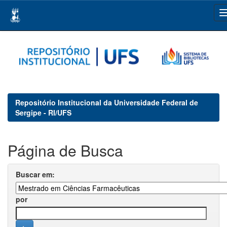
Skip
navigation
Repositório Institucional da Universidade Federal de
Sergipe - RI/UFS
Página de Busca
Buscar em:
por