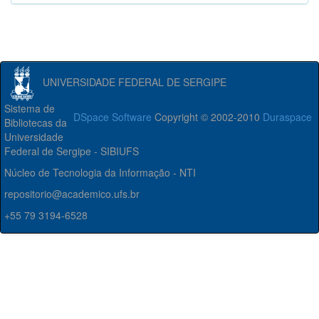
UNIVERSIDADE FEDERAL DE SERGIPE
Sistema de
DSpace Software
Copyright © 2002-2010
Duraspace
Bibliotecas da
Universidade
Federal de Sergipe - SIBIUFS
Núcleo de Tecnologia da Informação - NTI
repositorio@academico.ufs.br
+55 79 3194-6528