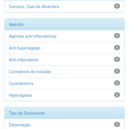
Campos, Caio de Alcântara
1
Assunto
Agentes anti-inflamatórios
1
Anti-hyperalgesic
1
Anti-inflamatório
1
Complexos de inclusão
1
Cyclodextrins
1
Hiperalgesia
1
Tipo de Documento
Dissertação
1