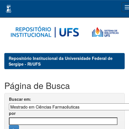
Skip
navigation
Repositório Institucional da Universidade Federal de
Sergipe - RI/UFS
Página de Busca
Buscar em:
por