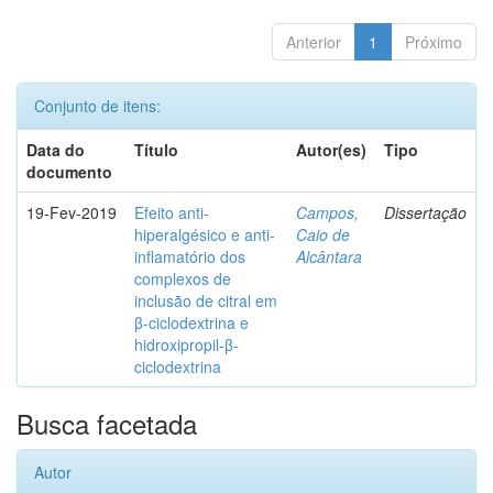
Anterior
1
Próximo
Conjunto de itens:
Data do
Título
Autor(es)
Tipo
documento
19-Fev-2019
Efeito anti-
Campos,
Dissertação
hiperalgésico e anti-
Caio de
inflamatório dos
Alcântara
complexos de
inclusão de citral em
β-ciclodextrina e
hidroxipropil-β-
ciclodextrina
Busca facetada
Autor