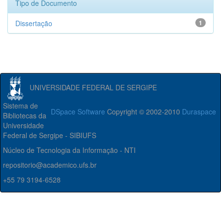
Tipo de Documento
Dissertação
1
UNIVERSIDADE FEDERAL DE SERGIPE
Sistema de
DSpace Software
Copyright © 2002-2010
Duraspace
Bibliotecas da
Universidade
Federal de Sergipe - SIBIUFS
Núcleo de Tecnologia da Informação - NTI
repositorio@academico.ufs.br
+55 79 3194-6528