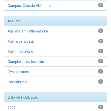
Campos, Caio de Alcântara
1
Assunto
Agentes anti-inflamatórios
1
Anti-hyperalgesic
1
Anti-inflamatório
1
Complexos de inclusão
1
Cyclodextrins
1
Hiperalgesia
1
Data de Publicação
2019
1