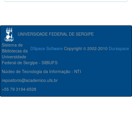
UNIVERSIDADE FEDERAL DE SERGIPE
Sistema de
DSpace Software
Copyright © 2002-2010
Duraspace
Bibliotecas da
Universidade
Federal de Sergipe - SIBIUFS
Núcleo de Tecnologia da Informação - NTI
repositorio@academico.ufs.br
+55 79 3194-6528