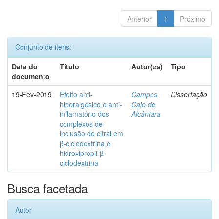
Anterior
1
Próximo
Conjunto de itens:
Data do
Título
Autor(es)
Tipo
documento
19-Fev-2019
Efeito anti-
Campos,
Dissertação
hiperalgésico e anti-
Caio de
inflamatório dos
Alcântara
complexos de
inclusão de citral em
β-ciclodextrina e
hidroxipropil-β-
ciclodextrina
Busca facetada
Autor