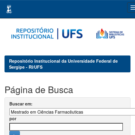
Skip
navigation
Repositório Institucional da Universidade Federal de
Sergipe - RI/UFS
Página de Busca
Buscar em:
por