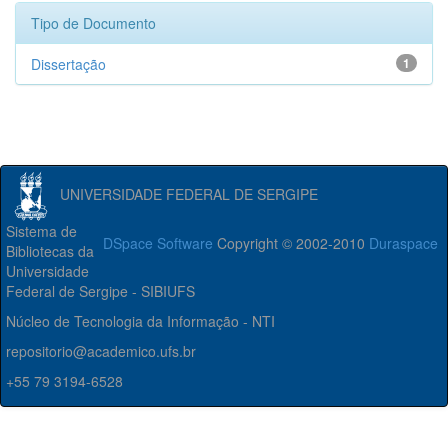
Tipo de Documento
Dissertação
1
UNIVERSIDADE FEDERAL DE SERGIPE
Sistema de
DSpace Software
Copyright © 2002-2010
Duraspace
Bibliotecas da
Universidade
Federal de Sergipe - SIBIUFS
Núcleo de Tecnologia da Informação - NTI
repositorio@academico.ufs.br
+55 79 3194-6528