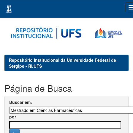
Skip
navigation
Repositório Institucional da Universidade Federal de
Sergipe - RI/UFS
Página de Busca
Buscar em:
por