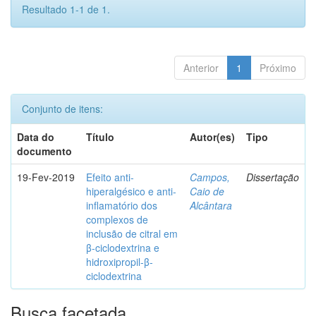
Resultado 1-1 de 1.
Anterior
1
Próximo
Conjunto de itens:
Data do
Título
Autor(es)
Tipo
documento
19-Fev-2019
Efeito anti-
Campos,
Dissertação
hiperalgésico e anti-
Caio de
inflamatório dos
Alcântara
complexos de
inclusão de citral em
β-ciclodextrina e
hidroxipropil-β-
ciclodextrina
Busca facetada