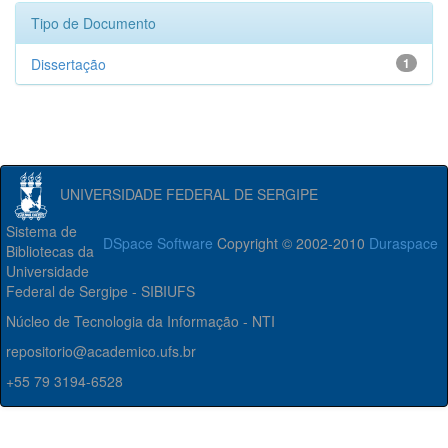
Tipo de Documento
Dissertação
1
UNIVERSIDADE FEDERAL DE SERGIPE
Sistema de
DSpace Software
Copyright © 2002-2010
Duraspace
Bibliotecas da
Universidade
Federal de Sergipe - SIBIUFS
Núcleo de Tecnologia da Informação - NTI
repositorio@academico.ufs.br
+55 79 3194-6528