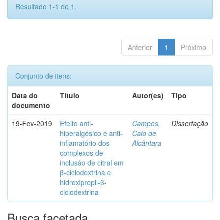
Resultado 1-1 de 1.
Anterior
1
Próximo
Conjunto de itens:
Data do
Título
Autor(es)
Tipo
documento
19-Fev-2019
Efeito anti-
Campos,
Dissertação
hiperalgésico e anti-
Caio de
inflamatório dos
Alcântara
complexos de
inclusão de citral em
β-ciclodextrina e
hidroxipropil-β-
ciclodextrina
Busca facetada