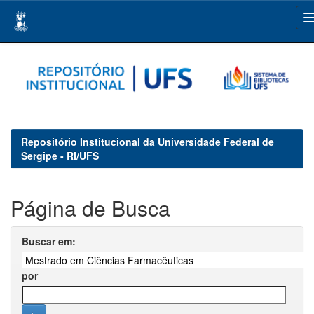
Skip
navigation
Repositório Institucional da Universidade Federal de
Sergipe - RI/UFS
Página de Busca
Buscar em:
por