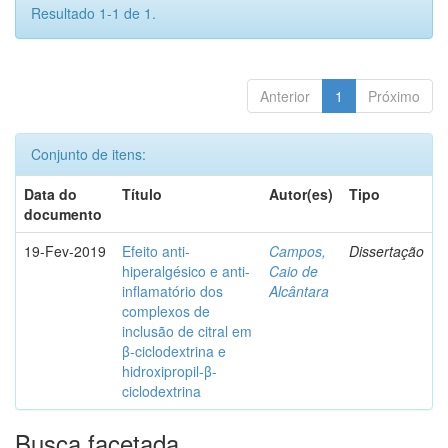
Resultado 1-1 de 1.
Anterior
1
Próximo
Conjunto de itens:
Data do
Título
Autor(es)
Tipo
documento
19-Fev-2019
Efeito anti-
Campos,
Dissertação
hiperalgésico e anti-
Caio de
inflamatório dos
Alcântara
complexos de
inclusão de citral em
β-ciclodextrina e
hidroxipropil-β-
ciclodextrina
Busca facetada