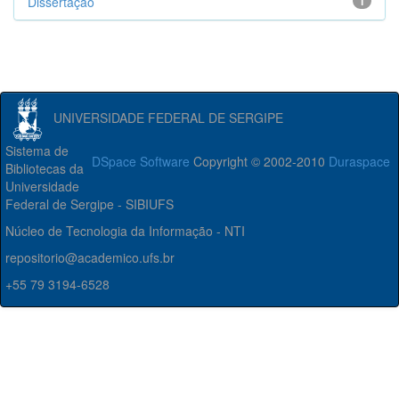
Dissertação
1
UNIVERSIDADE FEDERAL DE SERGIPE
Sistema de
DSpace Software
Copyright © 2002-2010
Duraspace
Bibliotecas da
Universidade
Federal de Sergipe - SIBIUFS
Núcleo de Tecnologia da Informação - NTI
repositorio@academico.ufs.br
+55 79 3194-6528