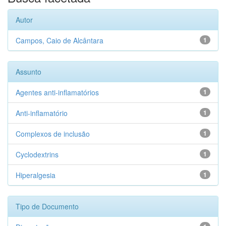
Autor
Campos, Caio de Alcântara
1
Assunto
Agentes anti-inflamatórios
1
Anti-inflamatório
1
Complexos de inclusão
1
Cyclodextrins
1
Hiperalgesia
1
Tipo de Documento