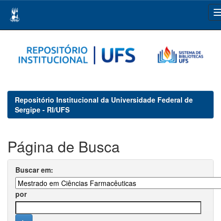
Skip
navigation
Repositório Institucional da Universidade Federal de
Sergipe - RI/UFS
Página de Busca
Buscar em:
por