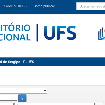
Sobre o RIUFS
Como publicar
al de Sergipe - RI/UFS