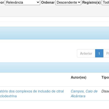
por
Ordenar
Registro(s)
Anterior
1
P
Autor(es)
Tip
matório dos complexos de inclusão de citral
Campos, Caio de
Diss
iclodextrina
Alcântara