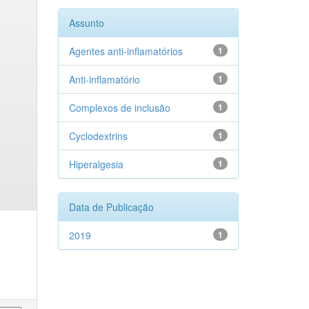
Assunto
Agentes anti-inflamatórios
1
Anti-inflamatório
1
Complexos de inclusão
1
Cyclodextrins
1
Hiperalgesia
1
Data de Publicação
2019
1