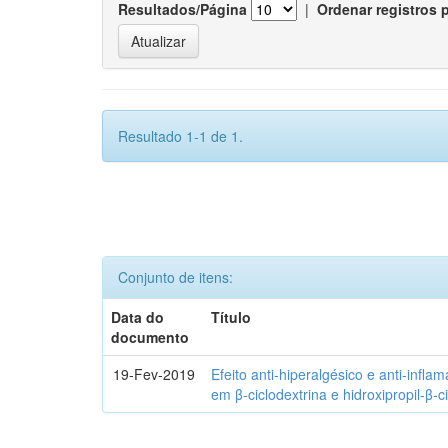
Resultados/Página
|
Ordenar registros 
Resultado 1-1 de 1.
Conjunto de itens:
Data do
Título
documento
19-Fev-2019
Efeito anti-hiperalgésico e anti-infla
em β-ciclodextrina e hidroxipropil-β-c