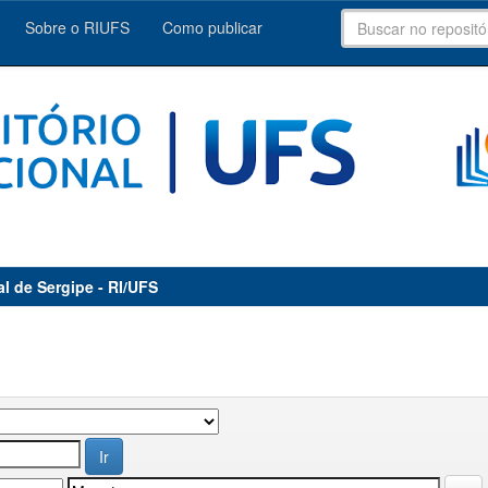
Sobre o RIUFS
Como publicar
al de Sergipe - RI/UFS