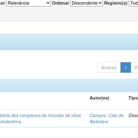
por
Ordenar
Registro(s)
Anterior
1
P
Autor(es)
Tip
matório dos complexos de inclusão de citral
Campos, Caio de
Diss
iclodextrina
Alcântara