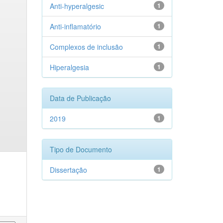
Anti-hyperalgesic
1
Anti-inflamatório
1
Complexos de inclusão
1
Hiperalgesia
1
Data de Publicação
2019
1
Tipo de Documento
Dissertação
1