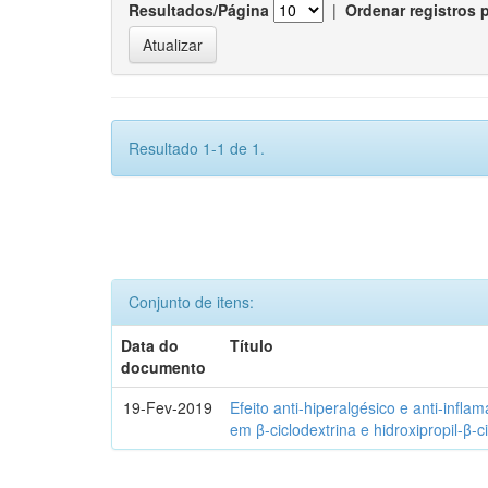
Resultados/Página
|
Ordenar registros 
Resultado 1-1 de 1.
Conjunto de itens:
Data do
Título
documento
19-Fev-2019
Efeito anti-hiperalgésico e anti-infla
em β-ciclodextrina e hidroxipropil-β-c