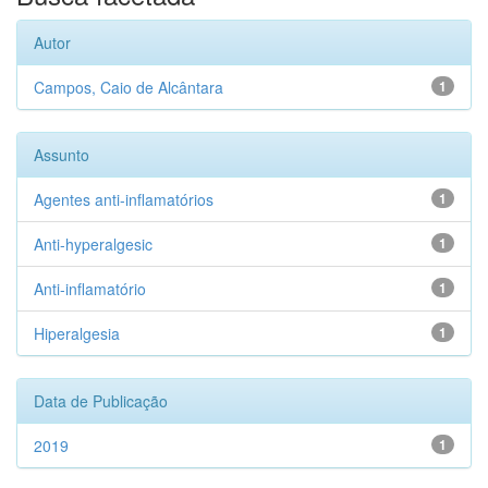
Autor
Campos, Caio de Alcântara
1
Assunto
Agentes anti-inflamatórios
1
Anti-hyperalgesic
1
Anti-inflamatório
1
Hiperalgesia
1
Data de Publicação
2019
1