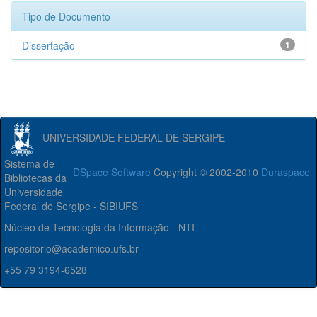
Tipo de Documento
Dissertação
1
UNIVERSIDADE FEDERAL DE SERGIPE
Sistema de
DSpace Software
Copyright © 2002-2010
Duraspace
Bibliotecas da
Universidade
Federal de Sergipe - SIBIUFS
Núcleo de Tecnologia da Informação - NTI
repositorio@academico.ufs.br
+55 79 3194-6528