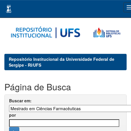
Skip
navigation
Repositório Institucional da Universidade Federal de
Sergipe - RI/UFS
Página de Busca
Buscar em:
por