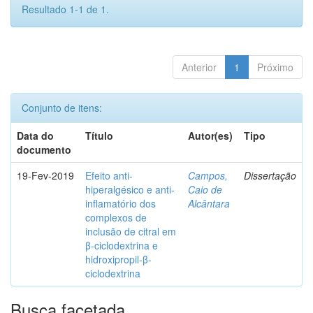
Resultado 1-1 de 1.
Anterior
1
Próximo
Conjunto de itens:
Data do
Título
Autor(es)
Tipo
documento
19-Fev-2019
Efeito anti-
Campos,
Dissertação
hiperalgésico e anti-
Caio de
inflamatório dos
Alcântara
complexos de
inclusão de citral em
β-ciclodextrina e
hidroxipropil-β-
ciclodextrina
Busca facetada