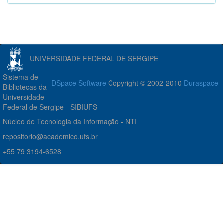
UNIVERSIDADE FEDERAL DE SERGIPE
Sistema de
DSpace Software
Copyright © 2002-2010
Duraspace
Bibliotecas da
Universidade
Federal de Sergipe - SIBIUFS
Núcleo de Tecnologia da Informação - NTI
repositorio@academico.ufs.br
+55 79 3194-6528