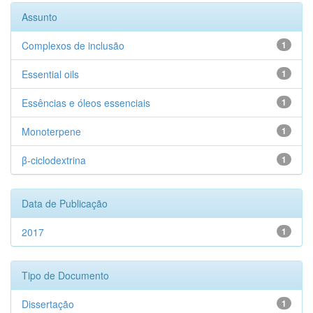
Assunto
Complexos de inclusão
1
Essential oils
1
Essências e óleos essenciais
1
Monoterpene
1
β-ciclodextrina
1
Data de Publicação
2017
1
Tipo de Documento
Dissertação
1