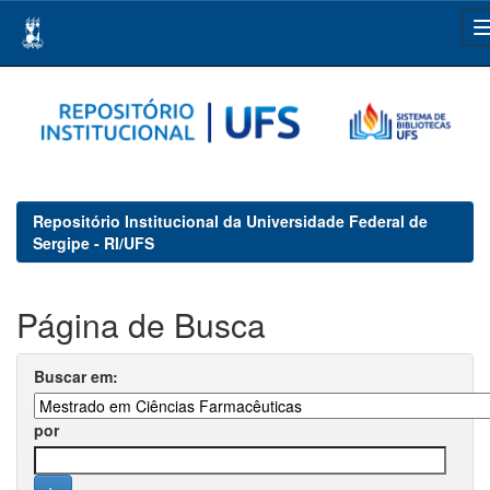
Skip
navigation
Repositório Institucional da Universidade Federal de
Sergipe - RI/UFS
Página de Busca
Buscar em:
por