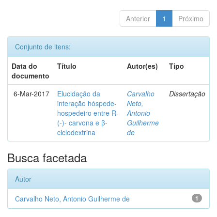
Anterior
1
Próximo
Conjunto de itens:
Data do
Título
Autor(es)
Tipo
documento
6-Mar-2017
Elucidação da
Carvalho
Dissertação
interação hóspede-
Neto,
hospedeiro entre R-
Antonio
(-)- carvona e β-
Guilherme
ciclodextrina
de
Busca facetada
Autor
Carvalho Neto, Antonio Guilherme de
1