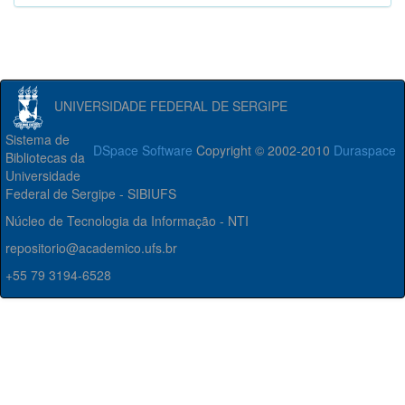
UNIVERSIDADE FEDERAL DE SERGIPE
Sistema de
DSpace Software
Copyright © 2002-2010
Duraspace
Bibliotecas da
Universidade
Federal de Sergipe - SIBIUFS
Núcleo de Tecnologia da Informação - NTI
repositorio@academico.ufs.br
+55 79 3194-6528