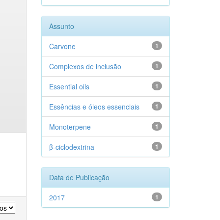
Assunto
Carvone
1
Complexos de inclusão
1
Essential oils
1
Essências e óleos essenciais
1
Monoterpene
1
β-ciclodextrina
1
Data de Publicação
2017
1