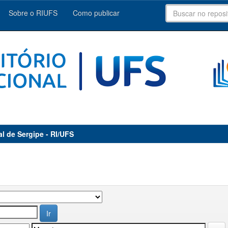
Sobre o RIUFS
Como publicar
al de Sergipe - RI/UFS