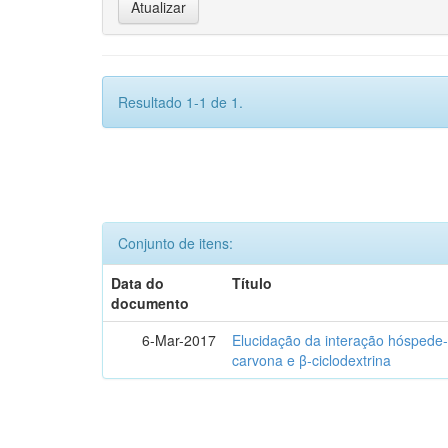
Resultado 1-1 de 1.
Conjunto de itens:
Data do
Título
documento
6-Mar-2017
Elucidação da interação hóspede-
carvona e β-ciclodextrina