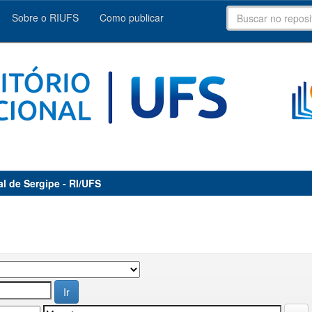
Sobre o RIUFS
Como publicar
al de Sergipe - RI/UFS