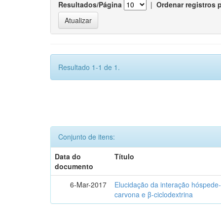
Resultados/Página
|
Ordenar registros 
Resultado 1-1 de 1.
Conjunto de itens:
Data do
Título
documento
6-Mar-2017
Elucidação da interação hóspede-
carvona e β-ciclodextrina