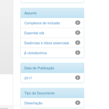
Assunto
Complexos de inclusão
1
Essential oils
1
Essências e óleos essenciais
1
β-ciclodextrina
1
Data de Publicação
2017
1
Tipo de Documento
Dissertação
1