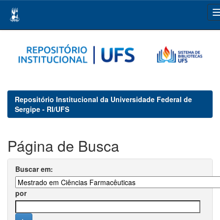
Skip
navigation
Repositório Institucional da Universidade Federal de
Sergipe - RI/UFS
Página de Busca
Buscar em:
por