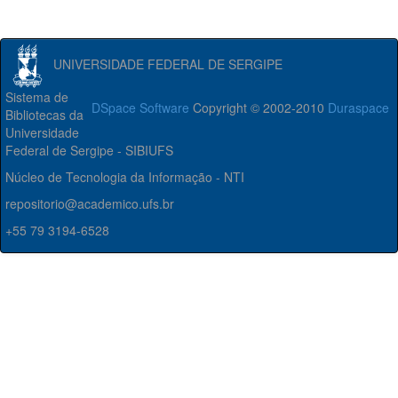
UNIVERSIDADE FEDERAL DE SERGIPE
Sistema de
DSpace Software
Copyright © 2002-2010
Duraspace
Bibliotecas da
Universidade
Federal de Sergipe - SIBIUFS
Núcleo de Tecnologia da Informação - NTI
repositorio@academico.ufs.br
+55 79 3194-6528