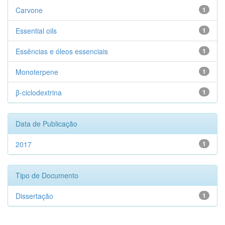
Carvone
1
Essential oils
1
Essências e óleos essenciais
1
Monoterpene
1
β-ciclodextrina
1
Data de Publicação
2017
1
Tipo de Documento
Dissertação
1