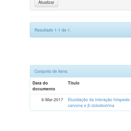
Resultado 1-1 de 1.
Conjunto de itens:
Data do
Título
documento
6-Mar-2017
Elucidação da interação hóspede-
carvona e β-ciclodextrina