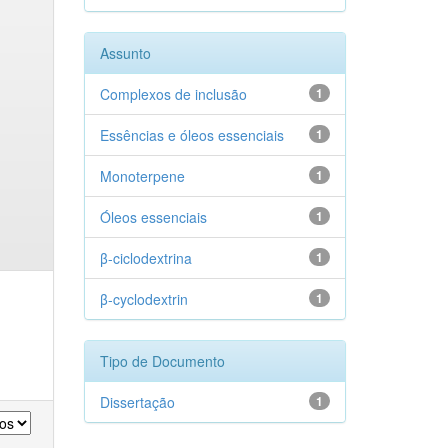
Assunto
Complexos de inclusão
1
Essências e óleos essenciais
1
Monoterpene
1
Óleos essenciais
1
β-ciclodextrina
1
β-cyclodextrin
1
Tipo de Documento
Dissertação
1