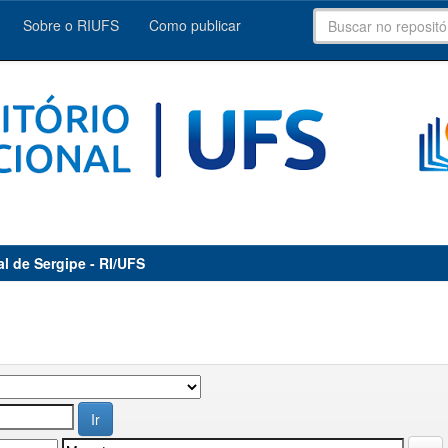
Sobre o RIUFS
Como publicar
al de Sergipe - RI/UFS