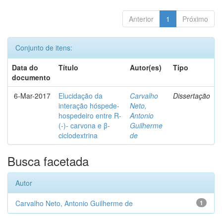
Anterior
1
Próximo
Conjunto de itens:
Data do
Título
Autor(es)
Tipo
documento
6-Mar-2017
Elucidação da
Carvalho
Dissertação
interação hóspede-
Neto,
hospedeiro entre R-
Antonio
(-)- carvona e β-
Guilherme
ciclodextrina
de
Busca facetada
Autor
Carvalho Neto, Antonio Guilherme de
1