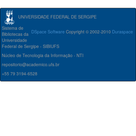
UNIVERSIDADE FEDERAL DE SERGIPE
Sistema de
DSpace Software
Copyright © 2002-2010
Duraspace
Bibliotecas da
Universidade
Federal de Sergipe - SIBIUFS
Núcleo de Tecnologia da Informação - NTI
repositorio@academico.ufs.br
+55 79 3194-6528