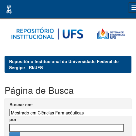
Skip
navigation
Repositório Institucional da Universidade Federal de
Sergipe - RI/UFS
Página de Busca
Buscar em:
por