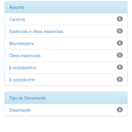
Assunto
Carvone
1
Essências e óleos essenciais
1
Monoterpene
1
Óleos essenciais
1
β-ciclodextrina
1
β-cyclodextrin
1
Tipo de Documento
Dissertação
1