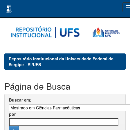
Skip
navigation
Repositório Institucional da Universidade Federal de
Sergipe - RI/UFS
Página de Busca
Buscar em:
por