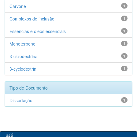
Carvone
1
Complexos de inclusão
1
Essências e óleos essenciais
1
Monoterpene
1
β-ciclodextrina
1
β-cyclodextrin
1
Tipo de Documento
Dissertação
1