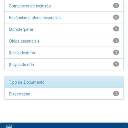
Complexos de inclusão
1
Essências e óleos essenciais
1
Monoterpene
1
Óleos essenciais
1
β-ciclodextrina
1
β-cyclodextrin
1
Tipo de Documento
Dissertação
1