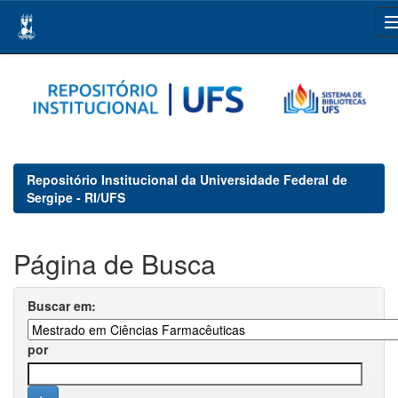
Skip
navigation
Repositório Institucional da Universidade Federal de
Sergipe - RI/UFS
Página de Busca
Buscar em:
por