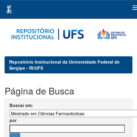
Skip
navigation
Repositório Institucional da Universidade Federal de
Sergipe - RI/UFS
Página de Busca
Buscar em:
por