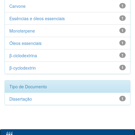
Carvone
1
Essências e óleos essenciais
1
Monoterpene
1
Óleos essenciais
1
β-ciclodextrina
1
β-cyclodextrin
1
Tipo de Documento
Dissertação
1