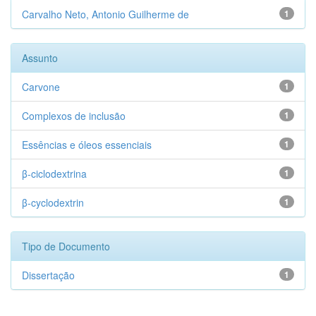
Carvalho Neto, Antonio Guilherme de
1
Assunto
Carvone
1
Complexos de inclusão
1
Essências e óleos essenciais
1
β-ciclodextrina
1
β-cyclodextrin
1
Tipo de Documento
Dissertação
1