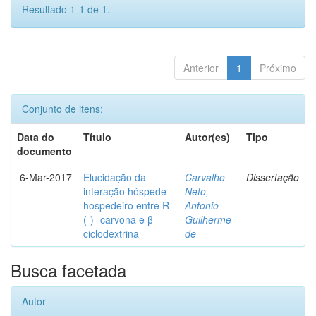
Resultado 1-1 de 1.
Anterior
1
Próximo
Conjunto de itens:
Data do
Título
Autor(es)
Tipo
documento
6-Mar-2017
Elucidação da
Carvalho
Dissertação
interação hóspede-
Neto,
hospedeiro entre R-
Antonio
(-)- carvona e β-
Guilherme
ciclodextrina
de
Busca facetada
Autor