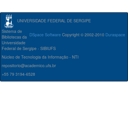
UNIVERSIDADE FEDERAL DE SERGIPE
Sistema de
DSpace Software
Copyright © 2002-2010
Duraspace
Bibliotecas da
Universidade
Federal de Sergipe - SIBIUFS
Núcleo de Tecnologia da Informação - NTI
repositorio@academico.ufs.br
+55 79 3194-6528