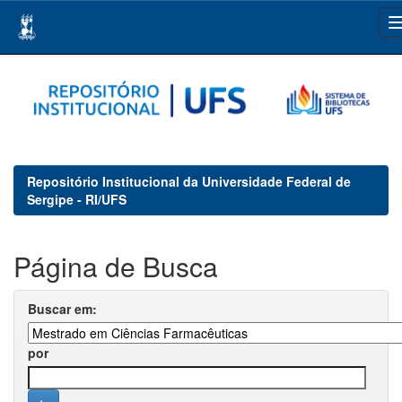
Skip
navigation
Repositório Institucional da Universidade Federal de
Sergipe - RI/UFS
Página de Busca
Buscar em:
por