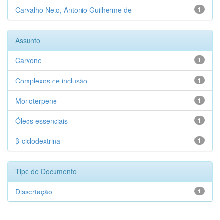
Carvalho Neto, Antonio Guilherme de
1
Assunto
Carvone
1
Complexos de inclusão
1
Monoterpene
1
Óleos essenciais
1
β-ciclodextrina
1
Tipo de Documento
Dissertação
1