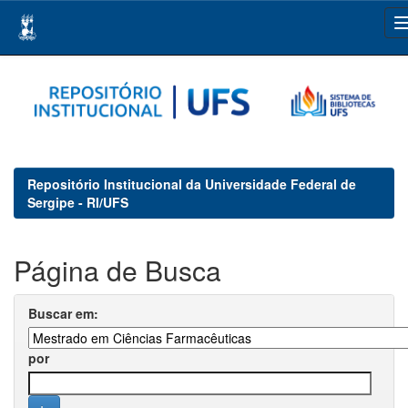
Skip
navigation
Repositório Institucional da Universidade Federal de
Sergipe - RI/UFS
Página de Busca
Buscar em:
por