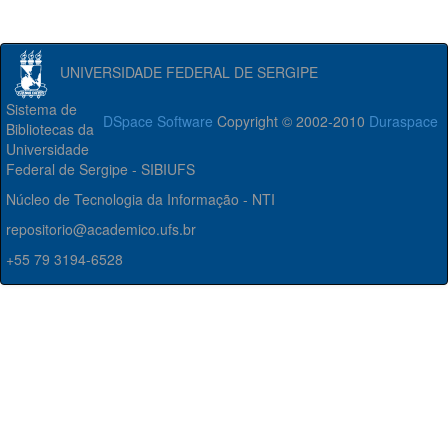
UNIVERSIDADE FEDERAL DE SERGIPE
Sistema de
DSpace Software
Copyright © 2002-2010
Duraspace
Bibliotecas da
Universidade
Federal de Sergipe - SIBIUFS
Núcleo de Tecnologia da Informação - NTI
repositorio@academico.ufs.br
+55 79 3194-6528