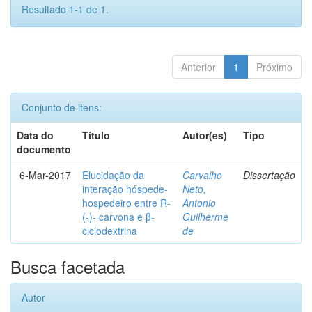
Resultado 1-1 de 1.
Anterior
1
Próximo
Conjunto de itens:
Data do
Título
Autor(es)
Tipo
documento
6-Mar-2017
Elucidação da
Carvalho
Dissertação
interação hóspede-
Neto,
hospedeiro entre R-
Antonio
(-)- carvona e β-
Guilherme
ciclodextrina
de
Busca facetada
Autor