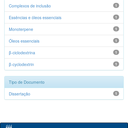
Complexos de inclusão
1
Essências e óleos essenciais
1
Monoterpene
1
Óleos essenciais
1
β-ciclodextrina
1
β-cyclodextrin
1
Tipo de Documento
Dissertação
1