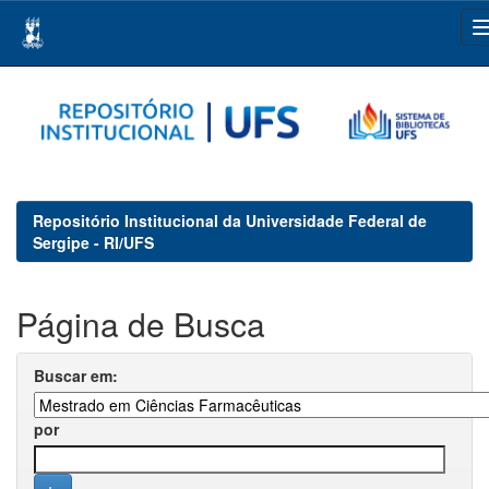
Skip
navigation
Repositório Institucional da Universidade Federal de
Sergipe - RI/UFS
Página de Busca
Buscar em:
por