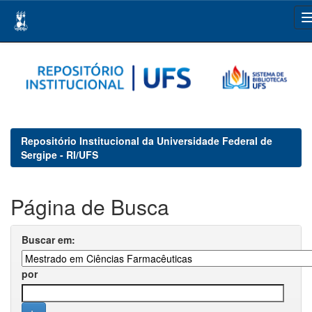
Skip
navigation
Repositório Institucional da Universidade Federal de
Sergipe - RI/UFS
Página de Busca
Buscar em:
por