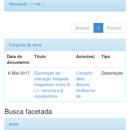
Resultado 1-1 de 1.
Anterior
1
Próximo
Conjunto de itens:
Data do
Título
Autor(es)
Tipo
documento
6-Mar-2017
Elucidação da
Carvalho
Dissertação
interação hóspede-
Neto,
hospedeiro entre R-
Antonio
(-)- carvona e β-
Guilherme
ciclodextrina
de
Busca facetada
Autor