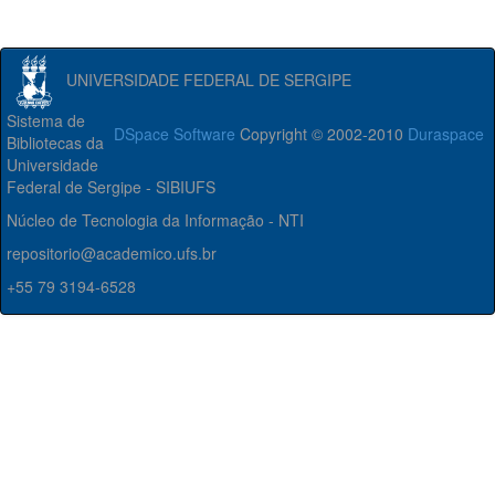
UNIVERSIDADE FEDERAL DE SERGIPE
Sistema de
DSpace Software
Copyright © 2002-2010
Duraspace
Bibliotecas da
Universidade
Federal de Sergipe - SIBIUFS
Núcleo de Tecnologia da Informação - NTI
repositorio@academico.ufs.br
+55 79 3194-6528