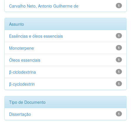
Carvalho Neto, Antonio Guilherme de
1
Assunto
Essências e óleos essenciais
1
Monoterpene
1
Óleos essenciais
1
β-ciclodextrina
1
β-cyclodextrin
1
Tipo de Documento
Dissertação
1