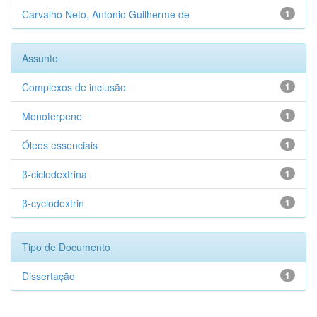
Carvalho Neto, Antonio Guilherme de
1
Assunto
Complexos de inclusão
1
Monoterpene
1
Óleos essenciais
1
β-ciclodextrina
1
β-cyclodextrin
1
Tipo de Documento
Dissertação
1