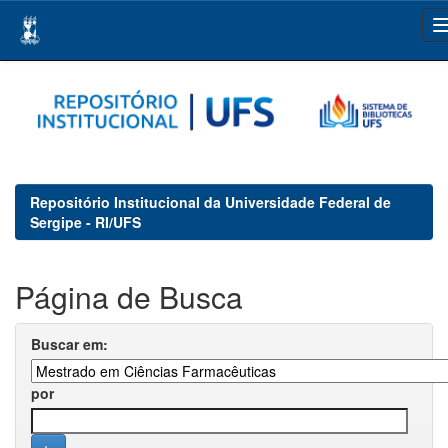
Skip
navigation
Repositório Institucional da Universidade Federal de
Sergipe - RI/UFS
Página de Busca
Buscar em:
por