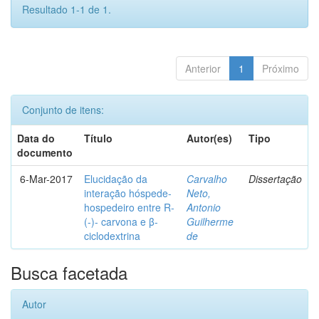
Resultado 1-1 de 1.
Anterior
1
Próximo
Conjunto de itens:
Data do
Título
Autor(es)
Tipo
documento
6-Mar-2017
Elucidação da
Carvalho
Dissertação
interação hóspede-
Neto,
hospedeiro entre R-
Antonio
(-)- carvona e β-
Guilherme
ciclodextrina
de
Busca facetada
Autor