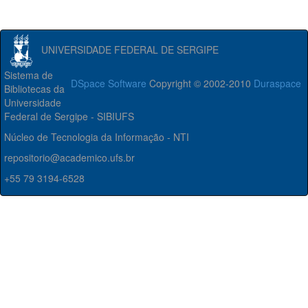
UNIVERSIDADE FEDERAL DE SERGIPE
Sistema de
DSpace Software
Copyright © 2002-2010
Duraspace
Bibliotecas da
Universidade
Federal de Sergipe - SIBIUFS
Núcleo de Tecnologia da Informação - NTI
repositorio@academico.ufs.br
+55 79 3194-6528