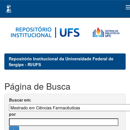
Skip
navigation
Repositório Institucional da Universidade Federal de
Sergipe - RI/UFS
Página de Busca
Buscar em:
por