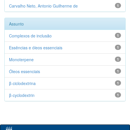
Carvalho Neto, Antonio Guilherme de
1
Assunto
Complexos de inclusão
1
Essências e óleos essenciais
1
Monoterpene
1
Óleos essenciais
1
β-ciclodextrina
1
β-cyclodextrin
1