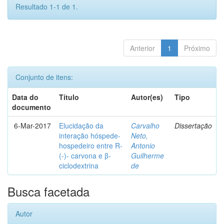
Resultado 1-1 de 1.
Anterior
1
Próximo
Conjunto de itens:
Data do
Título
Autor(es)
Tipo
documento
6-Mar-2017
Elucidação da
Carvalho
Dissertação
interação hóspede-
Neto,
hospedeiro entre R-
Antonio
(-)- carvona e β-
Guilherme
ciclodextrina
de
Busca facetada
Autor