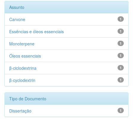
Assunto
Carvone
1
Essências e óleos essenciais
1
Monoterpene
1
Óleos essenciais
1
β-ciclodextrina
1
β-cyclodextrin
1
Tipo de Documento
Dissertação
1