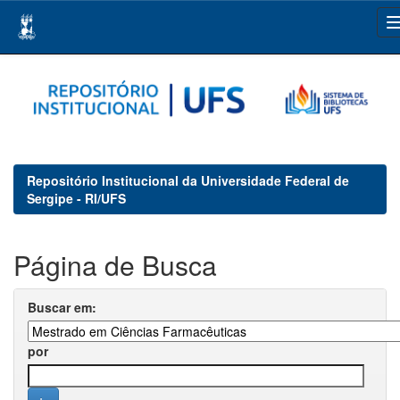
Skip
navigation
Repositório Institucional da Universidade Federal de
Sergipe - RI/UFS
Página de Busca
Buscar em:
por