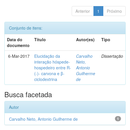
Anterior
1
Próximo
Conjunto de itens:
Data do
Título
Autor(es)
Tipo
documento
6-Mar-2017
Elucidação da
Carvalho
Dissertação
interação hóspede-
Neto,
hospedeiro entre R-
Antonio
(-)- carvona e β-
Guilherme
ciclodextrina
de
Busca facetada
Autor
Carvalho Neto, Antonio Guilherme de
1