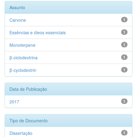
Assunto
Carvone
1
Essências e óleos essenciais
1
Monoterpene
1
β-ciclodextrina
1
β-cyclodextrin
1
Data de Publicação
2017
1
Tipo de Documento
Dissertação
1