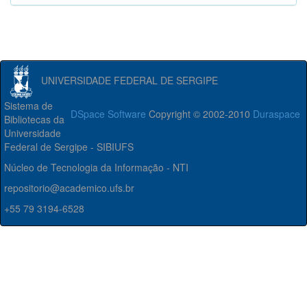
UNIVERSIDADE FEDERAL DE SERGIPE
Sistema de
DSpace Software
Copyright © 2002-2010
Duraspace
Bibliotecas da
Universidade
Federal de Sergipe - SIBIUFS
Núcleo de Tecnologia da Informação - NTI
repositorio@academico.ufs.br
+55 79 3194-6528