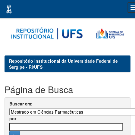
Skip
navigation
Repositório Institucional da Universidade Federal de
Sergipe - RI/UFS
Página de Busca
Buscar em:
por