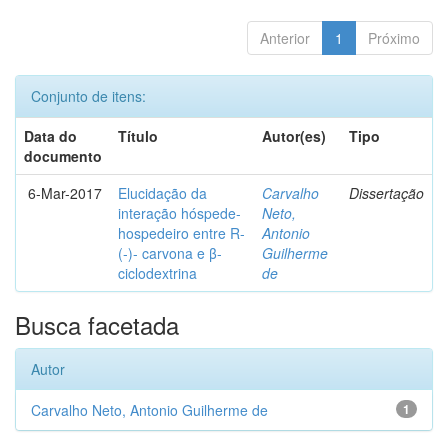
Anterior
1
Próximo
Conjunto de itens:
Data do
Título
Autor(es)
Tipo
documento
6-Mar-2017
Elucidação da
Carvalho
Dissertação
interação hóspede-
Neto,
hospedeiro entre R-
Antonio
(-)- carvona e β-
Guilherme
ciclodextrina
de
Busca facetada
Autor
Carvalho Neto, Antonio Guilherme de
1