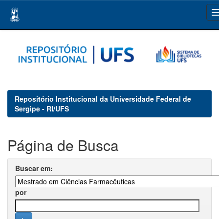
Skip
navigation
Repositório Institucional da Universidade Federal de
Sergipe - RI/UFS
Página de Busca
Buscar em:
por