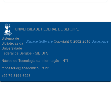
UNIVERSIDADE FEDERAL DE SERGIPE
Sistema de
DSpace Software
Copyright © 2002-2010
Duraspace
Bibliotecas da
Universidade
Federal de Sergipe - SIBIUFS
Núcleo de Tecnologia da Informação - NTI
repositorio@academico.ufs.br
+55 79 3194-6528