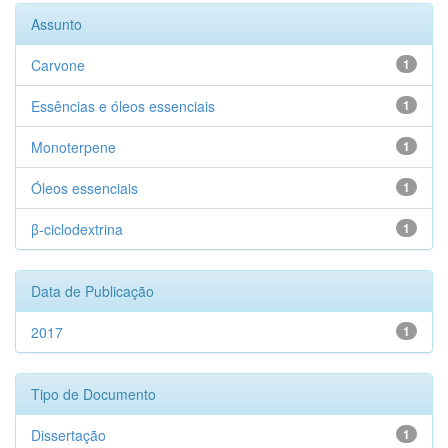
Assunto
Carvone
1
Essências e óleos essenciais
1
Monoterpene
1
Óleos essenciais
1
β-ciclodextrina
1
Data de Publicação
2017
1
Tipo de Documento
Dissertação
1