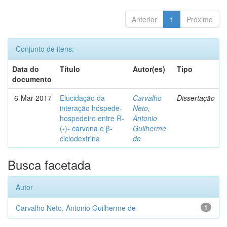
Anterior
1
Próximo
Conjunto de itens:
Data do
Título
Autor(es)
Tipo
documento
6-Mar-2017
Elucidação da
Carvalho
Dissertação
interação hóspede-
Neto,
hospedeiro entre R-
Antonio
(-)- carvona e β-
Guilherme
ciclodextrina
de
Busca facetada
Autor
Carvalho Neto, Antonio Guilherme de
1