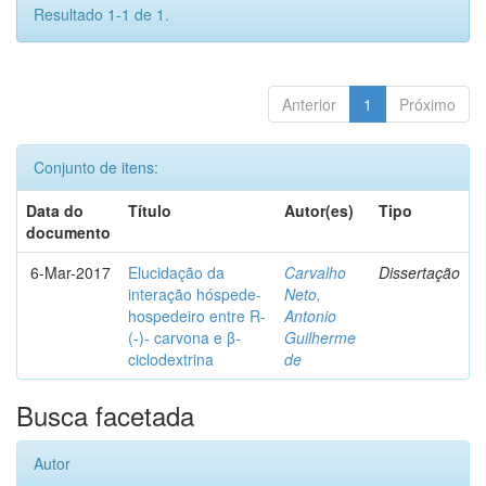
Resultado 1-1 de 1.
Anterior
1
Próximo
Conjunto de itens:
Data do
Título
Autor(es)
Tipo
documento
6-Mar-2017
Elucidação da
Carvalho
Dissertação
interação hóspede-
Neto,
hospedeiro entre R-
Antonio
(-)- carvona e β-
Guilherme
ciclodextrina
de
Busca facetada
Autor