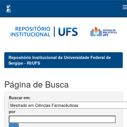
Skip
navigation
Repositório Institucional da Universidade Federal de
Sergipe - RI/UFS
Página de Busca
Buscar em:
por