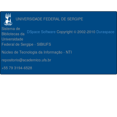
UNIVERSIDADE FEDERAL DE SERGIPE
Sistema de
DSpace Software
Copyright © 2002-2010
Duraspace
Bibliotecas da
Universidade
Federal de Sergipe - SIBIUFS
Núcleo de Tecnologia da Informação - NTI
repositorio@academico.ufs.br
+55 79 3194-6528