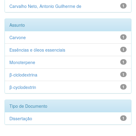
Carvalho Neto, Antonio Guilherme de
1
Assunto
Carvone
1
Essências e óleos essenciais
1
Monoterpene
1
β-ciclodextrina
1
β-cyclodextrin
1
Tipo de Documento
Dissertação
1